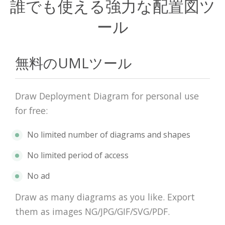
誰でも使える強力な配置図ツ
ール
無料のUMLツール
Draw Deployment Diagram for personal use
for free:
No limited number of diagrams and shapes
No limited period of access
No ad
Draw as many diagrams as you like. Export
them as images NG/JPG/GIF/SVG/PDF.