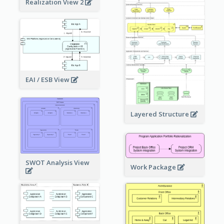
Realization View 2
EAI / ESB View
Layered Structure
SWOT Analysis View
Work Package