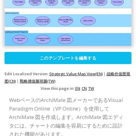
このテンプレートを編集する
Edit Localized Version:
Strategic Value Map View(EN)
|
战略价值图视
图(CN)
|
戰略價值圖視圖(TW)
View this page in:
EN
CN
TW
WebベースのArchiMate 図メーカーであるVisual
Paradigm Online（VP Online）を使用して
ArchiMate 図を作成します。ArchiMate 図エディ
タには、チャートの編集を容易にするために設計
された機能があります。