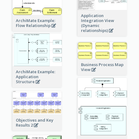
Application
ArchiMate Example:
Integration View
Flow Relationship
(Dynamic
relationships)
Business Process Map
View
ArchiMate Example:
Application
Structure
Objectives and Key
Results 2