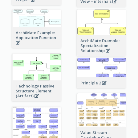
View – internals
ArchiMate Example:
Application Function
ArchiMate Example:
Specialization
Relationship
Principle 2
Technology Passive
Structure Element
(Artifact)
Value Stream –
Capability Cross