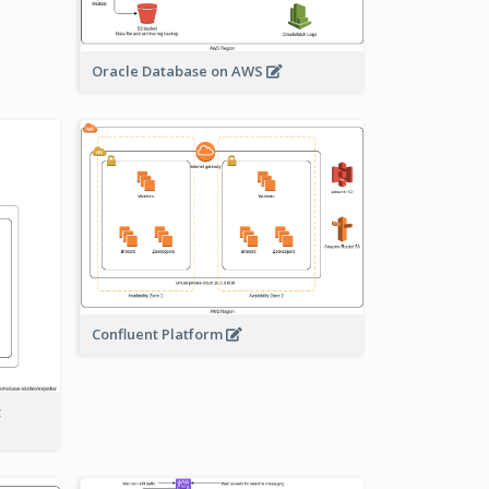
Oracle Database on AWS
Confluent Platform
t