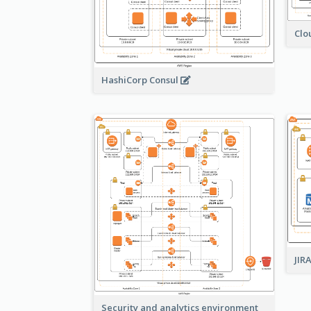
Clo
HashiCorp Consul
JIR
Security and analytics environment