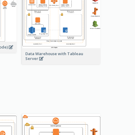
node)
Data Warehouse with Tableau
Server