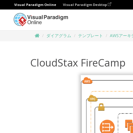
Visual Paradigm Online
Visual Paradigm Desktop
ダイアグラム
テンプレート
AWSアーキ
CloudStax FireCamp