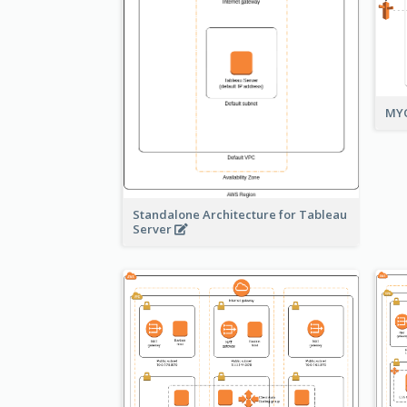
MYO
Standalone Architecture for Tableau
Server