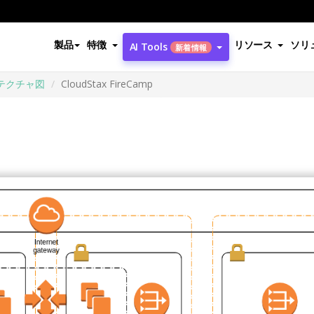
製品
特徴
リソース
ソリ
AI Tools
新着情報
テクチャ図
CloudStax FireCamp