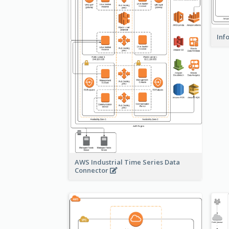
Inf
AWS Industrial Time Series Data
Connector