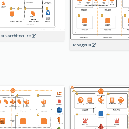
B's Architecture
MongoDB