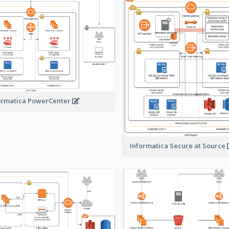
ormatica PowerCenter
Informatica Secure at Source