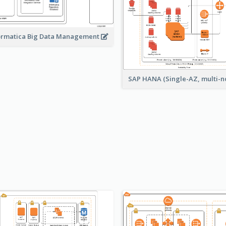
ormatica Big Data Management
SAP HANA (Single-AZ, multi-