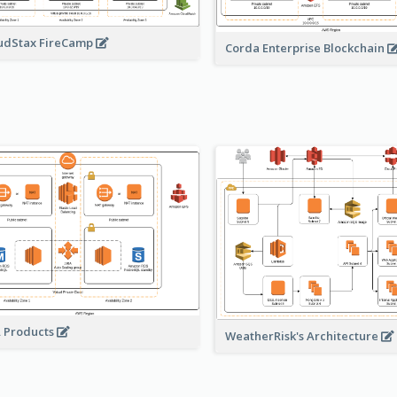
udStax FireCamp
Corda Enterprise Blockchain
A Products
WeatherRisk's Architecture