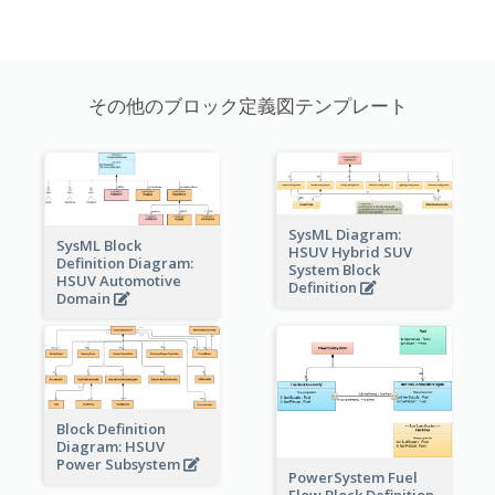
その他のブロック定義図テンプレート
SysML Diagram:
SysML Block
HSUV Hybrid SUV
Definition Diagram:
System Block
HSUV Automotive
Definition
Domain
Block Definition
Diagram: HSUV
Power Subsystem
PowerSystem Fuel