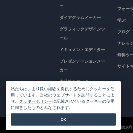
ー
フォー
ダイアグラムメーカー
学ぶ
グラフィックデザインツ
ブログ
ール
ナレッ
ドキュメントエディター
無料ツ
プレゼンテーションメー
サイト
カー
表計算エディター
私たちは、より良い経験を提供するためにクッキーを使
価格
用しています。当社のウェブサイトを訪問することによ
り、
クッキーポリシー
に記載されているクッキーの使用
に同意したものとみなされます。
OK
©2026 by Visual Paradigm. 全ての権利を有する
利用規約