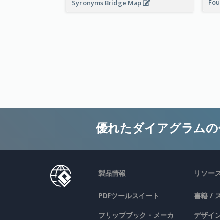
Fou
Synonyms Bridge Map
優れたダイアグラムの
製品情報
リソー
PDFツールスイート
書籍 /
フリップブック・メーカ
デザイン