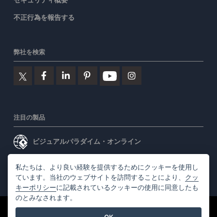
不正行為を報告する
弊社を検索
注目の製品
ビジュアルパラダイム・オンライン
ビジュアルパラダイムデスクトップ
私たちは、より良い経験を提供するためにクッキーを使用し
ています。当社のウェブサイトを訪問することにより、
クッ
キーポリシー
に記載されているクッキーの使用に同意したも
のとみなされます。
©2026 by Visual Paradigm. 全ての権利を有する
利用規約
OK