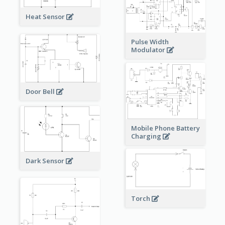
Heat Sensor
Pulse Width
Modulator
Door Bell
Mobile Phone Battery
Charging
Dark Sensor
Torch