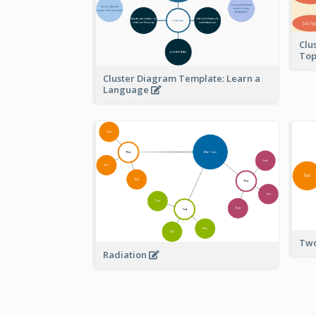
Clu
Top
Cluster Diagram Template: Learn a
Language
Two
Radiation