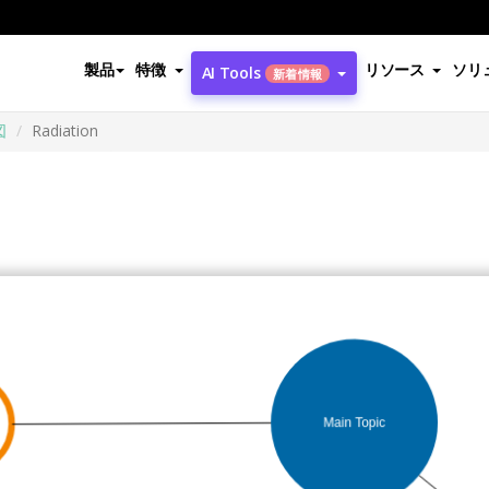
製品
特徴
リソース
ソリ
AI Tools
新着情報
図
Radiation