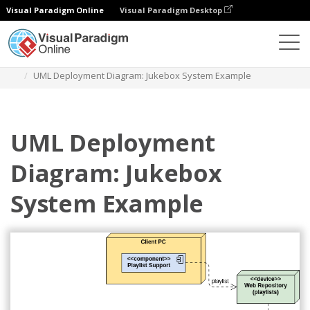
Visual Paradigm Online
Visual Paradigm Desktop
ダイアグラム
テンプレート
配置図
UML Deployment Diagram: Jukebox System Example
UML Deployment
Diagram: Jukebox
System Example