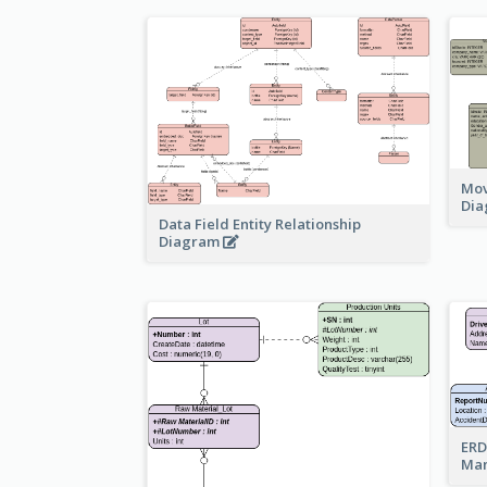
Mov
Di
Data Field Entity Relationship
Diagram
ERD
Ma