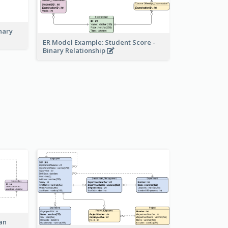
nary
ER Model Example: Student Score -
Binary Relationship
an