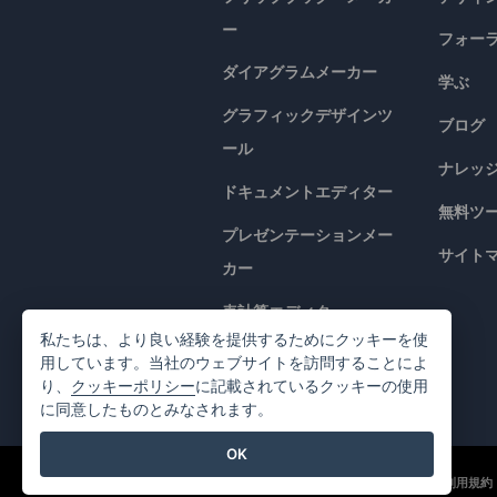
ー
フォー
ダイアグラムメーカー
学ぶ
グラフィックデザインツ
ブログ
ール
ナレッ
ドキュメントエディター
無料ツ
プレゼンテーションメー
サイト
カー
表計算エディター
私たちは、より良い経験を提供するためにクッキーを使
価格
用しています。当社のウェブサイトを訪問することによ
り、
クッキーポリシー
に記載されているクッキーの使用
に同意したものとみなされます。
OK
©2026 by Visual Paradigm. 全ての権利を有する
利用規約