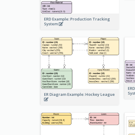
ERD Example: Production Tracking
System
ERD
Sy
ER Diagram Example: Hockey League