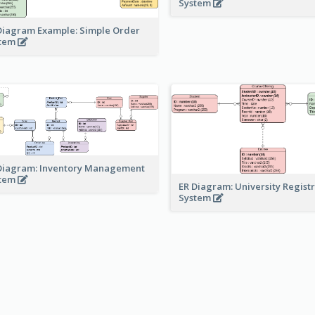
System
Diagram Example: Simple Order
stem
Diagram: Inventory Management
stem
ER Diagram: University Regist
System