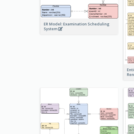
ER Model: Examination Scheduling
System
Ent
Ren