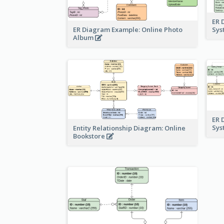
ER 
ER Diagram Example: Online Photo
Sy
Album
ER 
Sy
Entity Relationship Diagram: Online
Bookstore