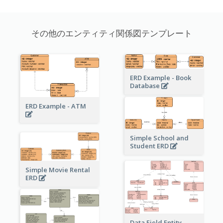
その他のエンティティ関係図テンプレート
ERD Example - Book
Database
ERD Example - ATM
Simple School and
Student ERD
Simple Movie Rental
ERD
Data Field Entity