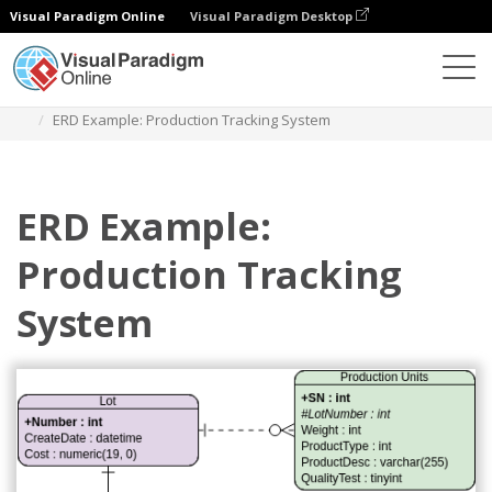
Visual Paradigm Online
Visual Paradigm Desktop
ダイアグラム
テンプレート
エンティティ関係図
ERD Example: Production Tracking System
ERD Example:
Production Tracking
System