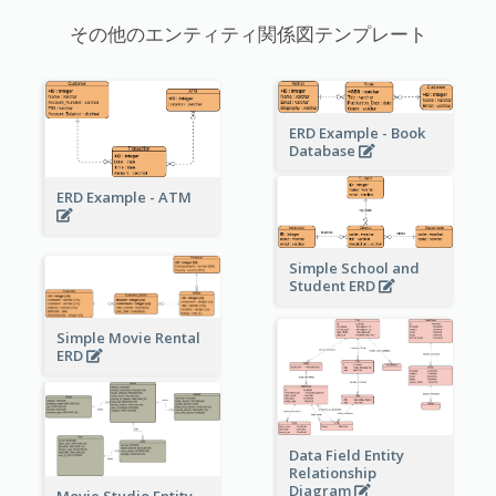
その他のエンティティ関係図テンプレート
ERD Example - Book
Database
ERD Example - ATM
Simple School and
Student ERD
Simple Movie Rental
ERD
Data Field Entity
Relationship
Diagram
Movie Studio Entity