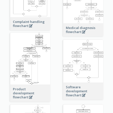
Complaint handling
flowchart
Medical diagnosis
flowchart
Software
Product
development
development
flowchart
flowchart