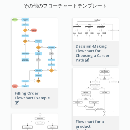
その他のフローチャートテンプレート
Decision-Making
Flowchart for
Choosing a Career
Path
Filling Order
Flowchart Example
Flowchart for a
product