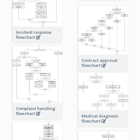
Incident response
flowchart
Contract approval
flowchart
Complaint handling
flowchart
Medical diagnosis
flowchart