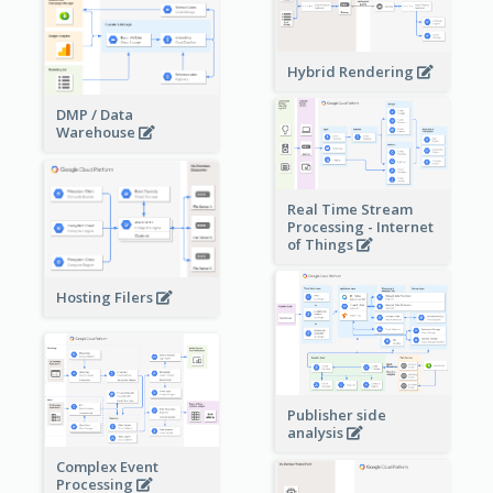
Hybrid Rendering
DMP / Data
Warehouse
Real Time Stream
Processing - Internet
of Things
Hosting Filers
Publisher side
analysis
Complex Event
Processing