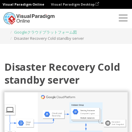
Visual Paradigm Online
Visual Paradigm Desktop
ダイアグラム
テンプレート
Googleクラウドプラットフォーム図
Disaster Recovery Cold standby server
Disaster Recovery Cold
standby server