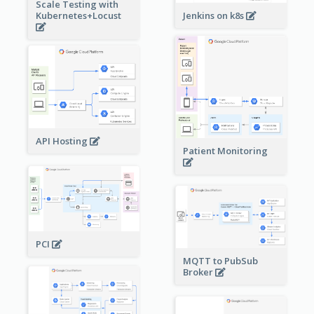
Scale Testing with
Kubernetes+Locust
Jenkins on k8s
API Hosting
Patient Monitoring
PCI
MQTT to PubSub
Broker