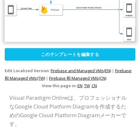
このテンプレートを編集する
Edit Localized Version:
Firebase and Managed VMs(EN)
|
Firebase
和 Managed VMs(TW)
|
Firebase 和 Managed VMs(CN)
View this page in:
EN
TW
CN
Visual Paradigm Onlineは、プロフェッショナル
なGoogle Cloud Platform Diagramを作成するた
めのGoogle Cloud Platform Diagramメーカーで
す。