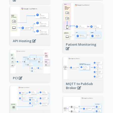
API Hosting
Patient Monitoring
PCI
MQTT to PubSub
Broker