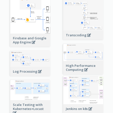
Transcoding
Firebase and Google
App Engine
High Performance
Computing
Log Processing
Scale Testing with
Kubernetes+Locust
Jenkins on k8s