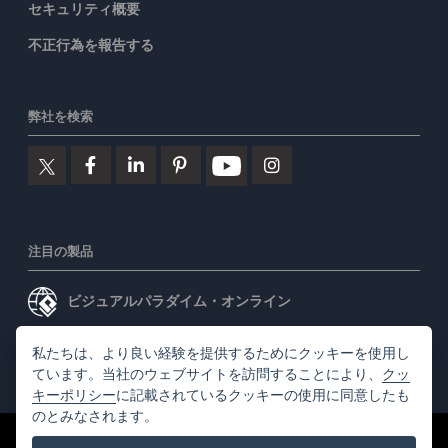
セキュリティ概要
不正行為を報告する
弊社を検索
注目の製品
ビジュアルパラダイム・オンライン
ビジュアルパラダイムデスクトップ
私たちは、より良い経験を提供するためにクッキーを使用し
ています。当社のウェブサイトを訪問することにより、
クッ
キーポリシー
に記載されているクッキーの使用に同意したも
のとみなされます。
©2026 by Visual Paradigm. 全ての権利を有する
利用規約