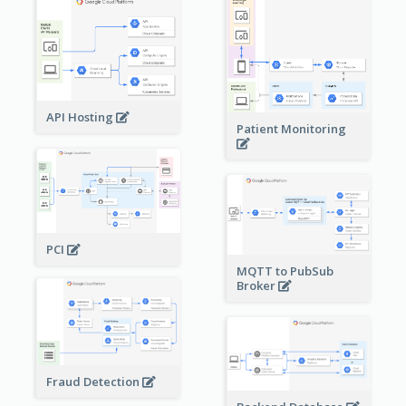
API Hosting
Patient Monitoring
PCI
MQTT to PubSub
Broker
Fraud Detection