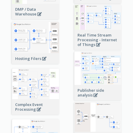
DMP / Data
Warehouse
Real Time Stream
Processing - Internet
of Things
Hosting Filers
Publisher side
analysis
Complex Event
Processing