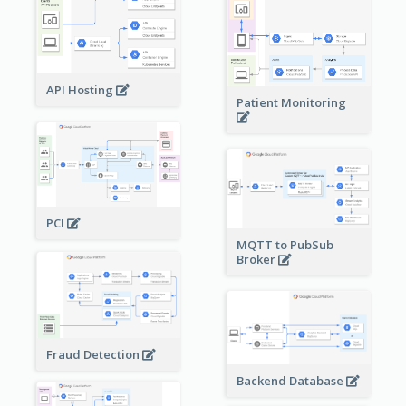
API Hosting
Patient Monitoring
PCI
MQTT to PubSub
Broker
Fraud Detection
Backend Database