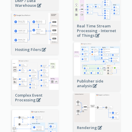
DMP / Data
Warehouse
Real Time Stream
Processing - Internet
of Things
Hosting Filers
Publisher side
analysis
Complex Event
Processing
Rendering