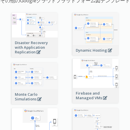
その他のGoogleクラウドプラットフォーム図テンプレート
Disaster Recovery
with Application
Dynamic Hosting
Replication
Firebase and
Monte Carlo
Managed VMs
Simulations