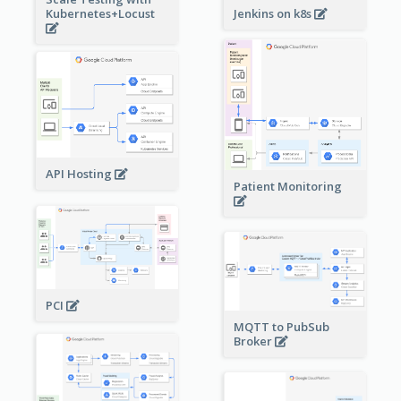
Kubernetes+Locust
Jenkins on k8s
API Hosting
Patient Monitoring
PCI
MQTT to PubSub
Broker