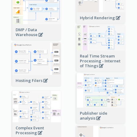
Hybrid Rendering
DMP / Data
Warehouse
Real Time Stream
Processing - Internet
of Things
Hosting Filers
Publisher side
analysis
Complex Event
Processing