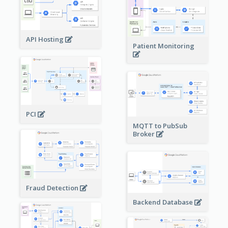
API Hosting
Patient Monitoring
PCI
MQTT to PubSub
Broker
Fraud Detection
Backend Database