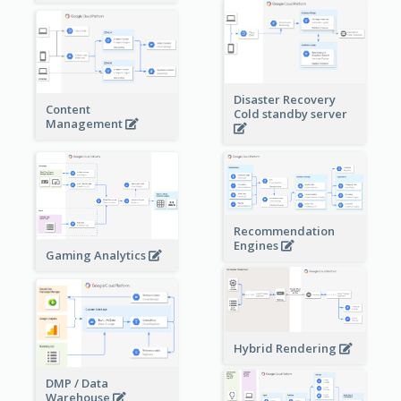
Disaster Recovery
Content
Cold standby server
Management
Recommendation
Engines
Gaming Analytics
Hybrid Rendering
DMP / Data
Warehouse