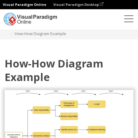
Visual Paradigm Online
Visual Paradigm Desktop
ダイアグラム
テンプレート
ハウツー図
How-How Diagram Example
How-How Diagram
Example