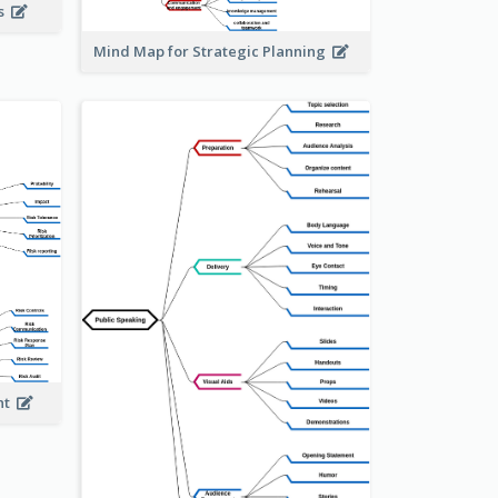
is
Mind Map for Strategic Planning
ent