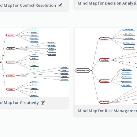
Mind Map for Decision Analys
d Map for Conflict Resolution
d Map for Creativity
Mind Map for Risk Managem