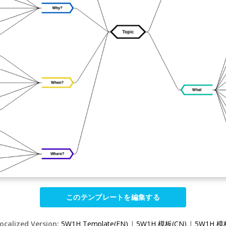
このテンプレートを編集する
Localized Version:
5W1H Template(EN)
|
5W1H 模板(CN)
|
5W1H 模