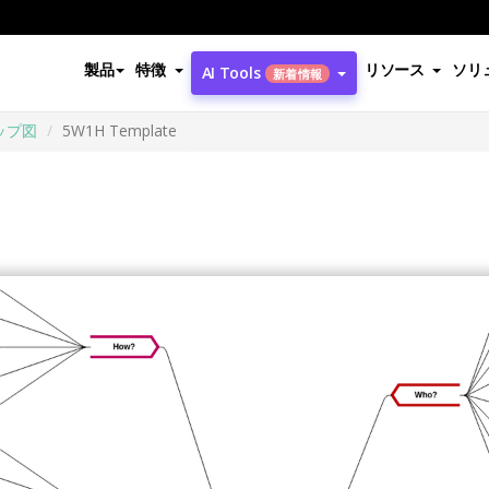
製品
特徴
リソース
ソリ
AI Tools
新着情報
ップ図
5W1H Template