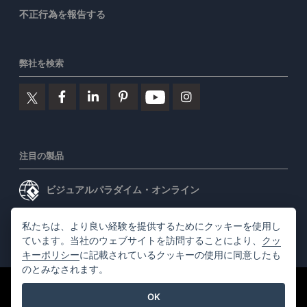
不正行為を報告する
弊社を検索
注目の製品
ビジュアルパラダイム・オンライン
ビジュアルパラダイムデスクトップ
私たちは、より良い経験を提供するためにクッキーを使用し
ています。当社のウェブサイトを訪問することにより、
クッ
キーポリシー
に記載されているクッキーの使用に同意したも
のとみなされます。
©2026 by Visual Paradigm. 全ての権利を有する
利用規約
OK
AI Policy