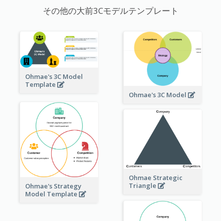
その他の大前3Cモデルテンプレート
Ohmae's 3C Model
Template
Ohmae's 3C Model
Ohmae Strategic
Triangle
Ohmae's Strategy
Model Template