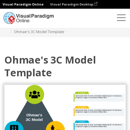
Visual Paradigm Online
Visual Paradigm Desktop
ダイアグラム
テンプレート
大前3Cモデル
Ohmae's 3C Model Template
Ohmae's 3C Model
Template