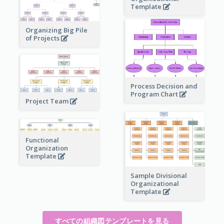
Template
Organizing Big Pile
of Projects
Process Decision and
Program Chart
Project Team
Functional
Organization
Template
Sample Divisional
Organizational
Template
すべての組織図テンプレートを見る