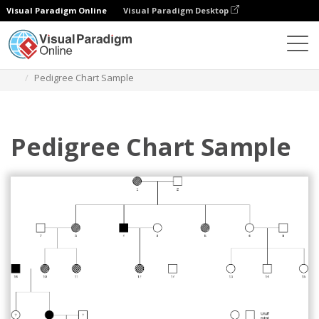
Visual Paradigm Online
Visual Paradigm Desktop
ダイアグラム
テンプレート
血統表
Pedigree Chart Sample
Pedigree Chart Sample