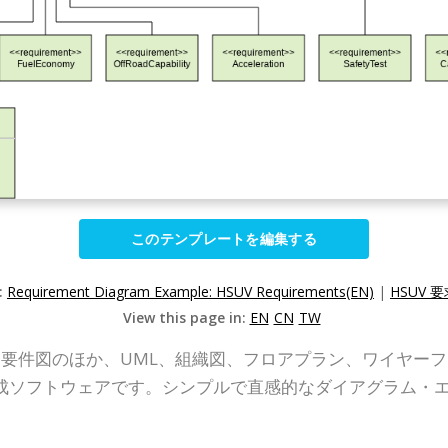
このテンプレートを編集する
:
Requirement Diagram Example: HSUV Requirements(EN)
|
HSUV 要
View this page in:
EN
CN
TW
P Online）は、要件図のほか、UML、組織図、フロアプラン、ワ
成ソフトウェアです。シンプルで直感的なダイアグラム・