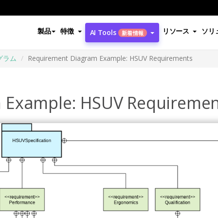
製品
特徴
リソース
ソリ
AI Tools
新着情報
グラム
Requirement Diagram Example: HSUV Requirements
 Example: HSUV Requiremen