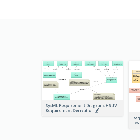
SysML Requirement Diagram: HSUV
Requirement Derivation
Req
Lev