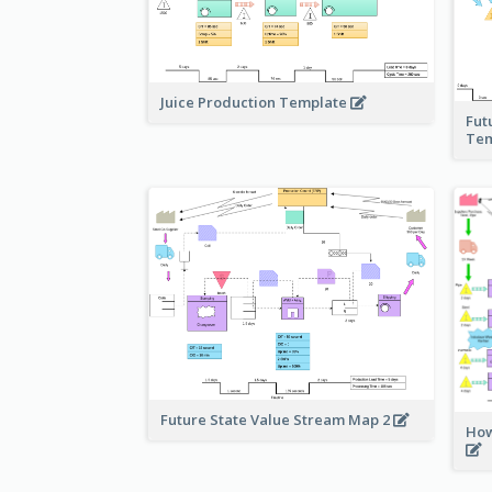
Juice Production Template
Fut
Tem
Future State Value Stream Map 2
How