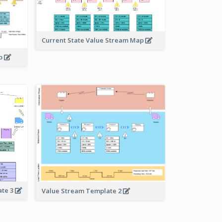
Current State Value Stream Map
ap
ate 3
Value Stream Template 2