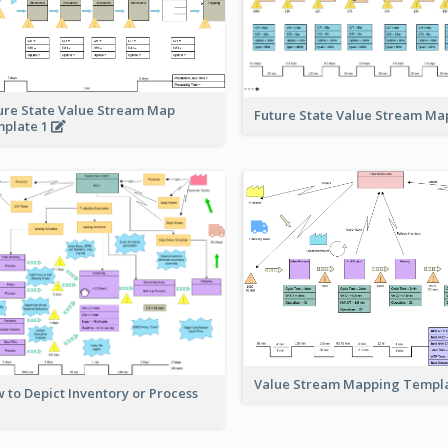
ure State Value Stream Map
Future State Value Stream M
plate 1
Value Stream Mapping Templ
 to Depict Inventory or Process