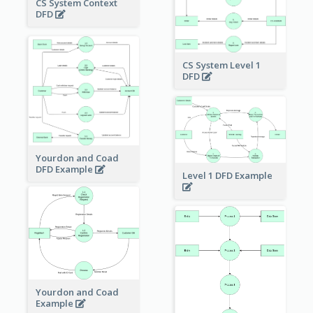
CS System Context
DFD
CS System Level 1
DFD
Yourdon and Coad
DFD Example
Level 1 DFD Example
Yourdon and Coad
Example