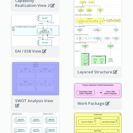
Capability
Realization View 2
EAI / ESB View
Layered Structure
SWOT Analysis View
Work Package