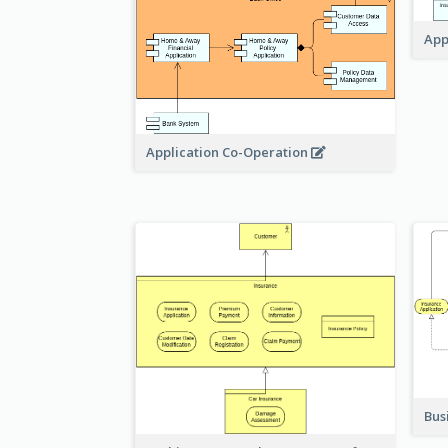
App
Application Co-Operation
Bus