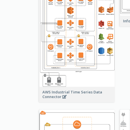
Inf
AWS Industrial Time Series Data
Connector