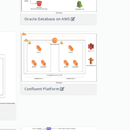
Oracle Database on AWS
Confluent Platform
t