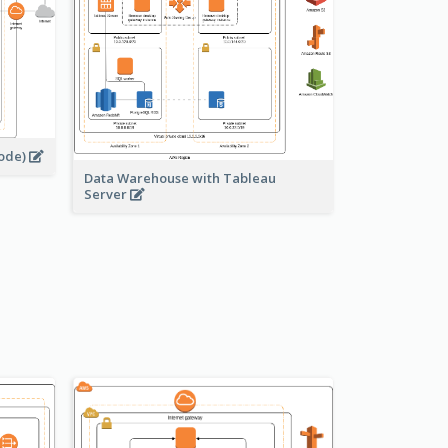
node)
Data Warehouse with Tableau
Server