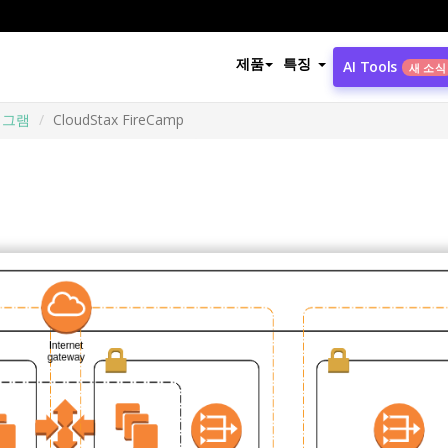
제품
특징
AI Tools
새 소식
어그램
CloudStax FireCamp