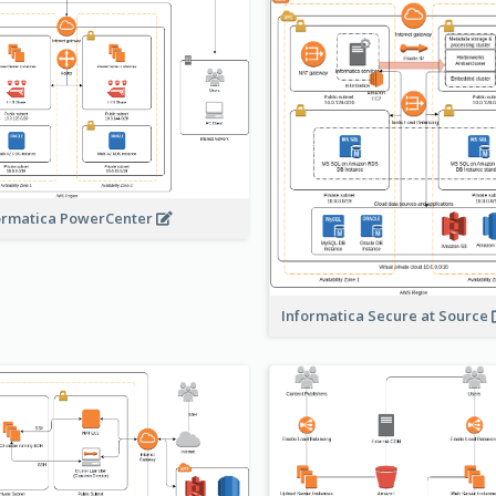
ormatica PowerCenter
Informatica Secure at Source