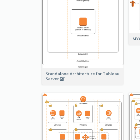
MYO
Standalone Architecture for Tableau
Server