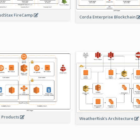
udStax FireCamp
Corda Enterprise Blockchain
A Products
WeatherRisk's Architecture