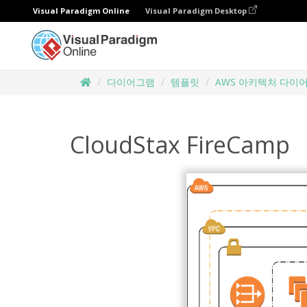
Visual Paradigm Online
Visual Paradigm Desktop
다이어그램
템플릿
AWS 아키텍처 다이
CloudStax FireCamp