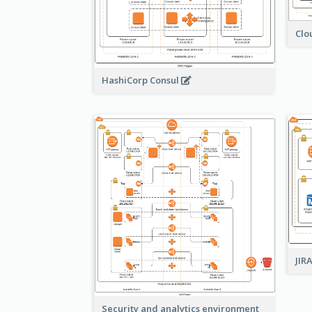
Clo
HashiCorp Consul
JIR
Security and analytics environment