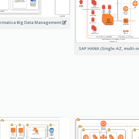
ormatica Big Data Management
SAP HANA (Single-AZ, multi-