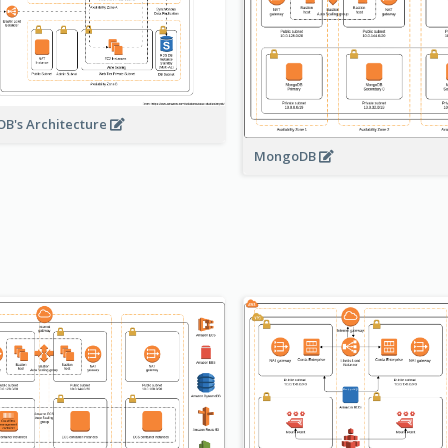
B's Architecture
MongoDB