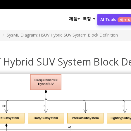
제품
특징
AI Tools
새 소식
SysML Diagram: HSUV Hybrid SUV System Block Definition
Hybrid SUV System Block De