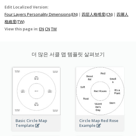
Edit Localized Version:
Four Layers Personality Dimensions(EN)
|
四层人格维度(CN)
|
四層人
格維度(TW)
View this page in:
EN
CN
TW
더 많은 서클 맵 템플릿 살펴보기
Basic Circle Map
Circle Map Red Rose
Template
Example