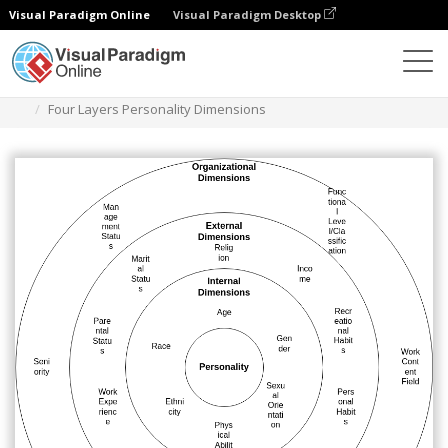
Visual Paradigm Online
Visual Paradigm Desktop
다이어그램
템플릿
서클 맵
Four Layers Personality Dimensions