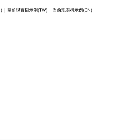
N)
|
當前現實樹示例(TW)
|
当前现实树示例(CN)