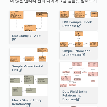
더 많은 엔티티 관계 다이어그램 템플릿 살펴보기
ERD Example - Book
Database
ERD Example - ATM
Simple School and
Student ERD
Simple Movie Rental
ERD
Data Field Entity
Relationship
Diagram
Movie Studio Entity
Relationship