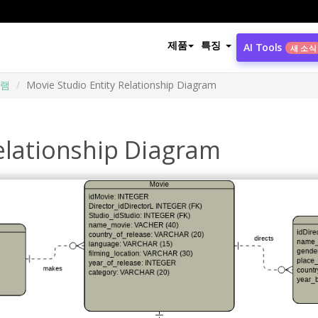
제품
특징
AI Tools
새 소식
그램
Movie Studio Entity Relationship Diagram
elationship Diagram