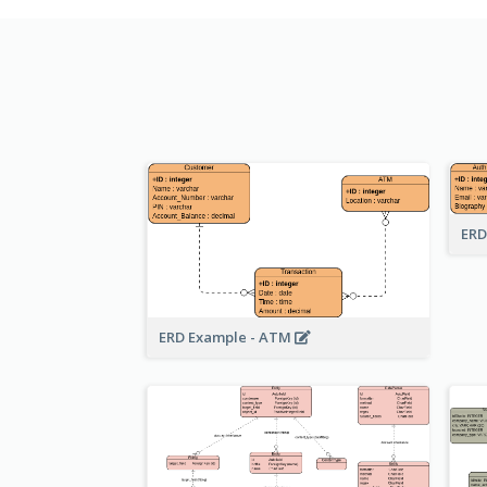
ERD
ERD Example - ATM