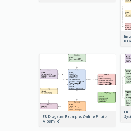
Ent
Ren
ER 
ER Diagram Example: Online Photo
Sy
Album