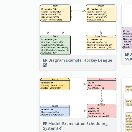
ERD
Sy
ER Diagram Example: Hockey League
ER Model: Examination Scheduling
System