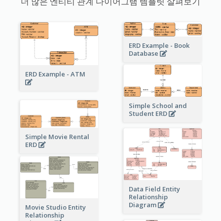
더 많은 엔티티 관계 다이어그램 템플릿 살펴보기
ERD Example - Book
Database
ERD Example - ATM
Simple School and
Student ERD
Simple Movie Rental
ERD
Data Field Entity
Relationship
Diagram
Movie Studio Entity
Relationship