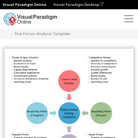
Visual Paradigm Online
Visual Paradigm Desktop
다이어그램
템플릿
5가지 힘 분석
Five Forces Analysis Template