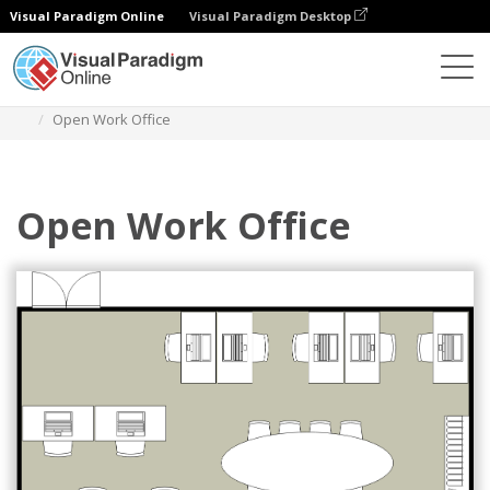
Visual Paradigm Online
Visual Paradigm Desktop
다이어그램
템플릿
업무용 오피스 평면도
Open Work Office
Open Work Office