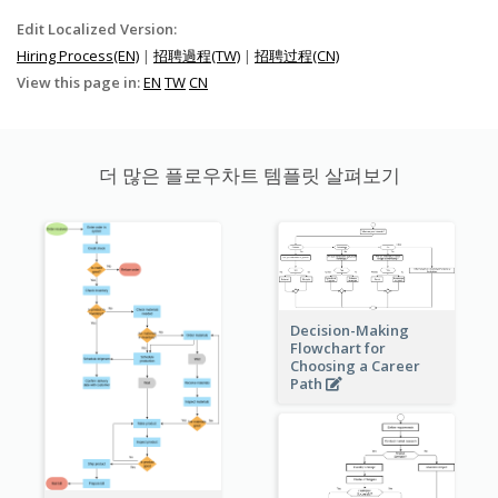
Edit Localized Version:
Hiring Process(EN)
|
招聘過程(TW)
|
招聘过程(CN)
View this page in:
EN
TW
CN
더 많은 플로우차트 템플릿 살펴보기
Decision-Making
Flowchart for
Choosing a Career
Path