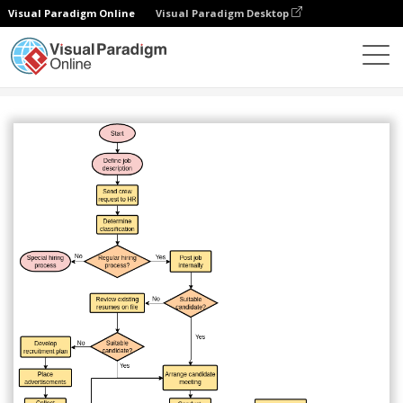
Visual Paradigm Online
Visual Paradigm Desktop
다이어그램
템플릿
플로우차트
Hiring Process