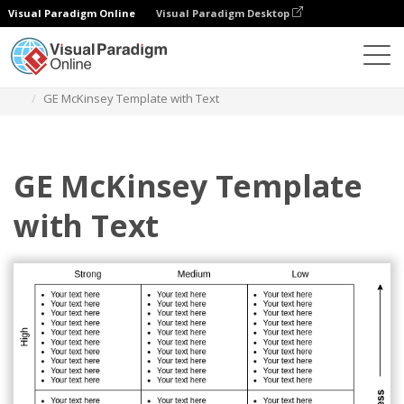
Visual Paradigm Online
Visual Paradigm Desktop
다이어그램
템플릿
GE 매킨지 매트릭스
GE McKinsey Template with Text
GE McKinsey Template
with Text