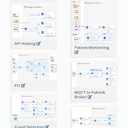
API Hosting
Patient Monitoring
PCI
MQTT to PubSub
Broker
Fraud Detection