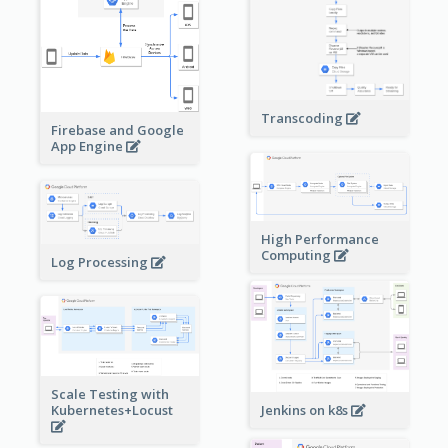
Transcoding
Firebase and Google
App Engine
High Performance
Computing
Log Processing
Scale Testing with
Kubernetes+Locust
Jenkins on k8s