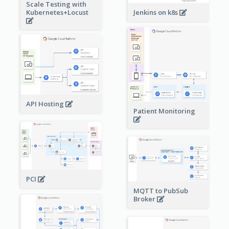
Scale Testing with
Kubernetes+Locust
Jenkins on k8s
API Hosting
Patient Monitoring
PCI
MQTT to PubSub
Broker