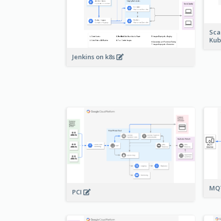
Sca
Kub
Jenkins on k8s
MQT
PCI