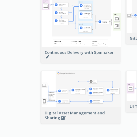
Git
Continuous Delivery with Spinnaker
UI 
Digital Asset Management and
Sharing