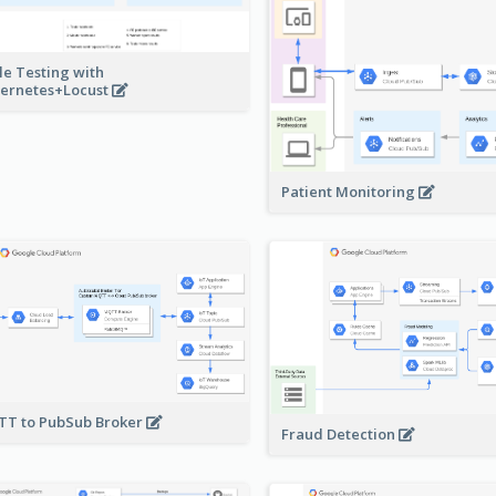
le Testing with
ernetes+Locust
Patient Monitoring
T to PubSub Broker
Fraud Detection