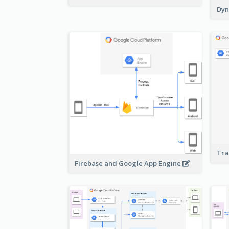
Dyn
Tra
Firebase and Google App Engine