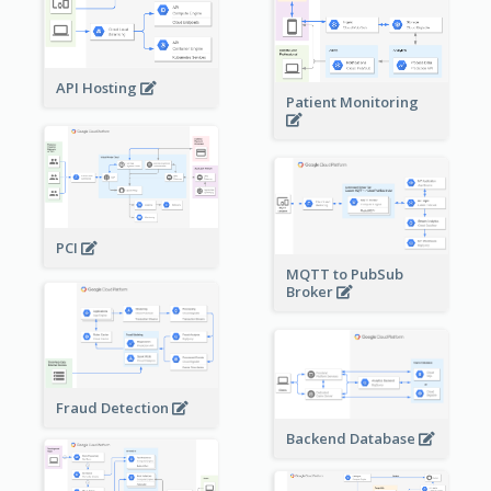
API Hosting
Patient Monitoring
PCI
MQTT to PubSub
Broker
Fraud Detection
Backend Database