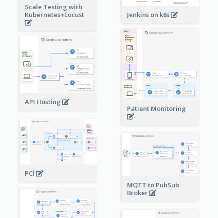
Scale Testing with
Kubernetes+Locust
Jenkins on k8s
API Hosting
Patient Monitoring
PCI
MQTT to PubSub
Broker