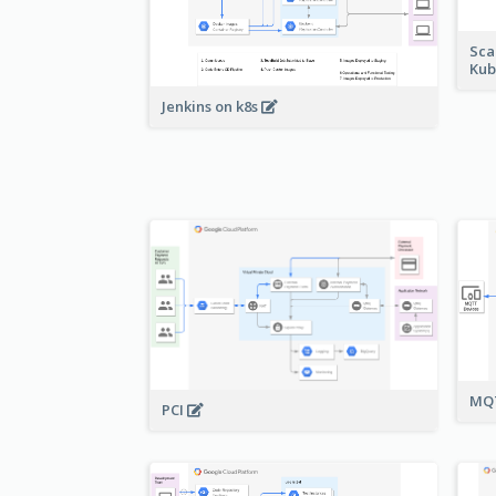
Sca
Kub
Jenkins on k8s
MQT
PCI