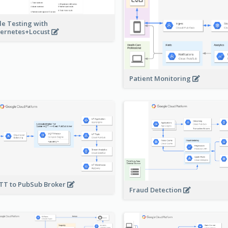
le Testing with
ernetes+Locust
Patient Monitoring
T to PubSub Broker
Fraud Detection