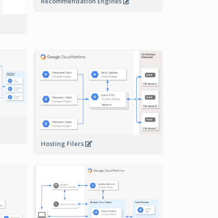
Recommendation Engines
-
Hosting Filers