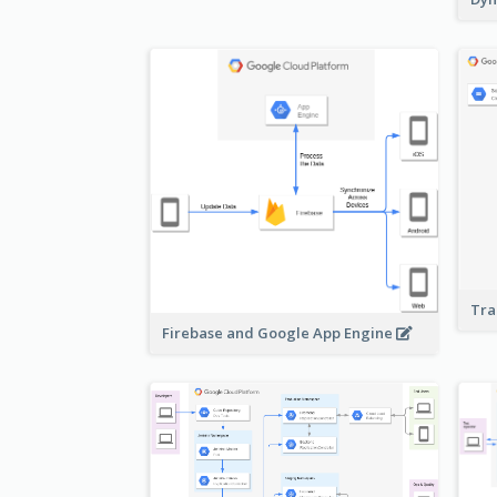
Tra
Firebase and Google App Engine